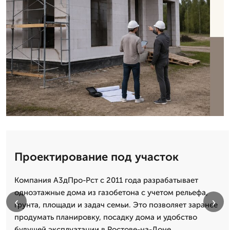
Проектирование под участок
Компания А3дПро-Рст с 2011 года разрабатывает
одноэтажные дома из газобетона с учетом рельефа,
‹
›
грунта, площади и задач семьи. Это позволяет заранее
продумать планировку, посадку дома и удобство
будущей эксплуатации в Ростове-на-Доне.