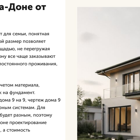
на-Доне от
т для семьи, понятная
ой размер позволяет
щадью, не перегружая
ону все чаще заказывают
 постоянного проживания,
учетом материала,
к на фундамент.
дома 9 на 9, чертеж дома 9
ерным системам. Для
 будет разным, поэтому
Доне проектирование
, а стоимость