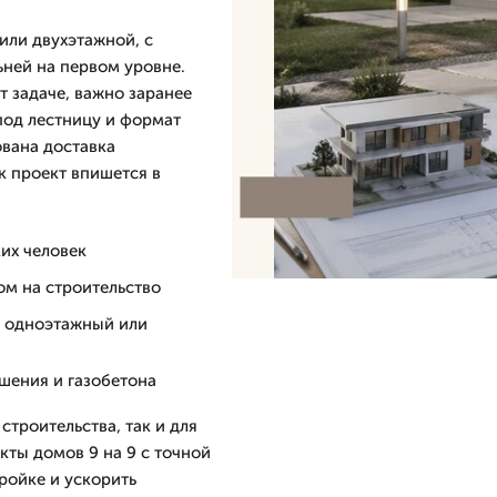
или двухэтажной, с
ьней на первом уровне.
т задаче, важно заранее
под лестницу и формат
ована доставка
к проект впишется в
их человек
м на строительство
д одноэтажный или
ешения и газобетона
строительства, так и для
ты домов 9 на 9 с точной
ройке и ускорить