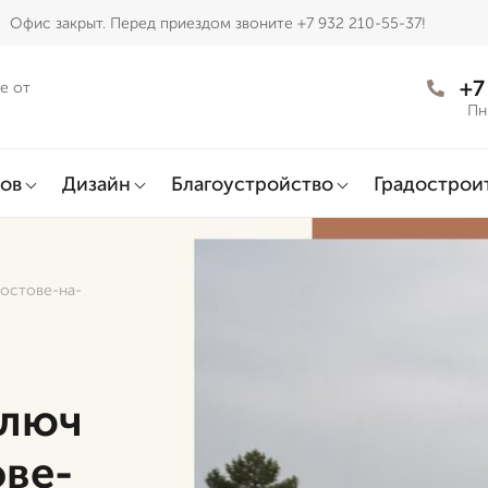
Офис закрыт. Перед приездом звоните +7 932 210-55-37!
+7
е от
Пн
ов
Дизайн
Благоустройство
Градострои
Ростове-на-
ключ
ове-