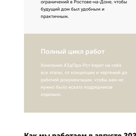
ограничений в Ростове-на-Доне, чтобы
будущий дом был удобным и
практичным.
Полный цикл работ
Компания А3дПро-Рст берет на себя
все этапы, от концепции и чертежей до
рабочей документации, чтобы вам не
нужно было искать подрядчиков
отдельно.
Как мы работаем в августе 202