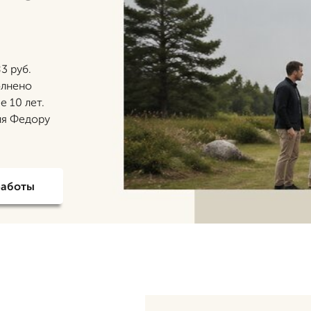
3 руб.
олнено
 10 лет.
ля Федору
работы