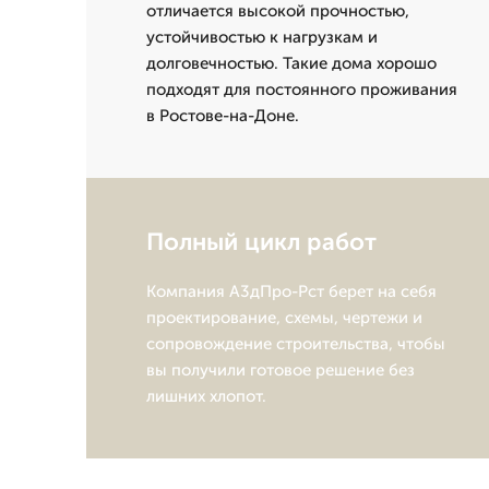
отличается высокой прочностью,
устойчивостью к нагрузкам и
долговечностью. Такие дома хорошо
подходят для постоянного проживания
в Ростове-на-Доне.
Полный цикл работ
Компания А3дПро-Рст берет на себя
проектирование, схемы, чертежи и
сопровождение строительства, чтобы
вы получили готовое решение без
лишних хлопот.