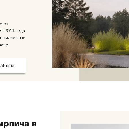
е от
С 2011 года
пециалистов
вичу
работы
ирпича в