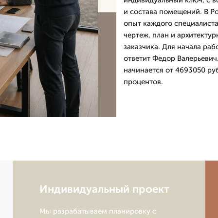
индивидуальный ключ, с 
и состава помещений. В Ро
опыт каждого специалиста 
чертеж, план и архитекту
заказчика. Для начала раб
ответит Федор Валерьевич.
начинается от 4693050 руб
процентов.
Индивидуальный проект
Мы разрабатываем планировку с