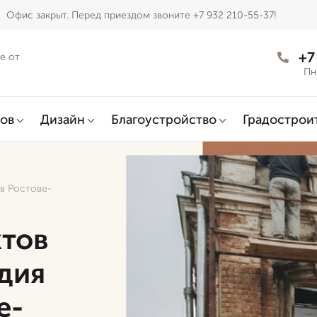
Офис закрыт. Перед приездом звоните +7 932 210-55-37!
+7
е от
Пн
ов
Дизайн
Благоустройство
Градострои
 в Ростове-
ктов
дия
е-