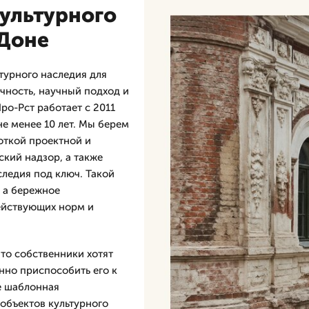
культурного
-Доне
турного наследия для
очность, научный подход и
о-Рст работает с 2011
не менее 10 лет. Мы берем
откой проектной и
ский надзор, а также
следия под ключ. Такой
, а бережное
ействующих норм и
что собственники хотят
нно приспособить его к
е шаблонная
объектов культурного