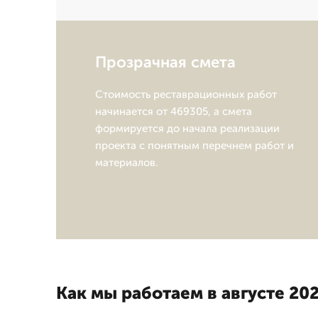
Прозрачная смета
Стоимость реставрационных работ
начинается от 469305, а смета
формируется до начала реализации
проекта с понятным перечнем работ и
материалов.
Как мы работаем в августе 202