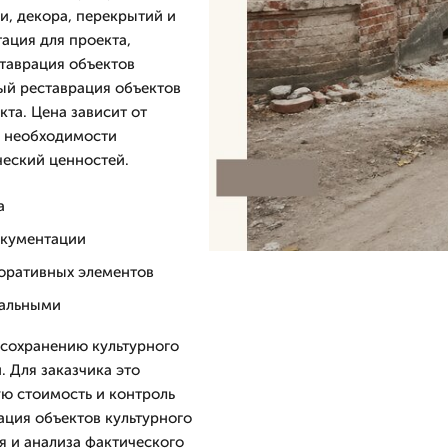
и, декора, перекрытий и
ация для проекта,
ставрация объектов
ый реставрация объектов
кта. Цена зависит от
, необходимости
ческий ценностей.
а
окументации
коративных элементов
нальными
 сохранению культурного
. Для заказчика это
ю стоимость и контроль
ация объектов культурного
я и анализа фактического