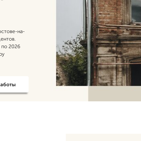
остове-на-
центов.
 по 2026
ру
работы