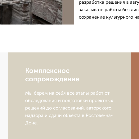
разработка решения в авгу
заказывать работы без лиш
сохранение культурного н
Комплексное
сопровождение
Мы берем на себя все этапы работ от
обследования и подготовки проектных
решений до согласований, авторского
надзора и сдачи объекта в Ростове-на-
Доне.